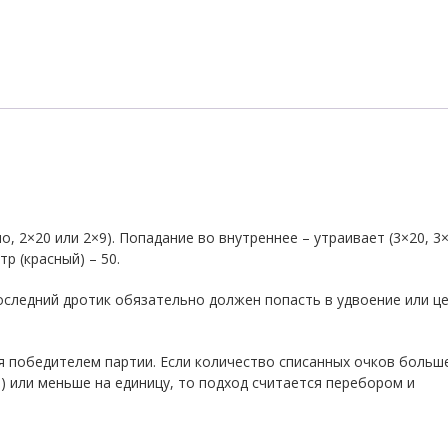
, 2×20 или 2×9). Попадание во внутреннее – утраивает (3×20, 3×
р (красный) – 50.
последний дротик обязательно должен попасть в удвоение или ц
я победителем партии. Если количество списанных очков больш
е) или меньше на единицу, то подход считается перебором и