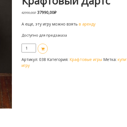
Крафтовый Дартс
Первоначальная
Текущая
37990,00
₽
42990,00
₽
цена
цена:
А еще, эту игру можно взять
составляла
37990,00₽.
в аренду
42990,00₽.
Доступно для предзаказа
Количество
товара
Крафтовый
Артикул:
038
Категория:
Крафтовые игры
Метка:
купи
дартс
игру