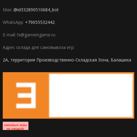
Max:
@id332890510684_bot
WhatsApp:
+79055532442
E-mail: hi@gameingame.ru
Адрес склада для самовывоза игр:
2А, территория Производственно-Складская Зона, Балашиха
смешные игры
на свадьбу