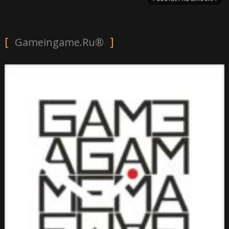
Gameingame.ru®