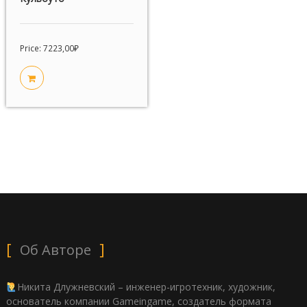
Price:
7223,00
₽
Об Авторе
Никита Длужневский – инженер-игротехник, художник,
основатель компании Gameingame, создатель формата