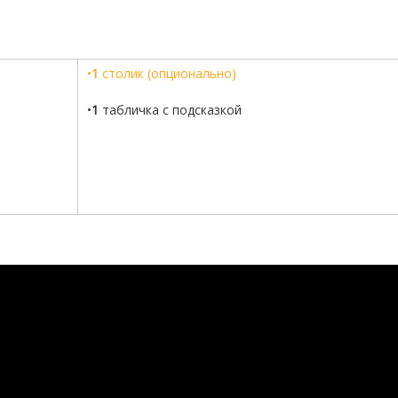
•
1
столик (опционально)
•
1
табличка с подсказкой