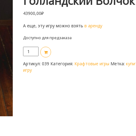
Голландский Волчок
43900,00
₽
А еще, эту игру можно взять
в аренду
Доступно для предзаказа
Количество
товара
Голландский
Артикул:
039
Категория:
Крафтовые игры
Метка:
купи
волчок
игру