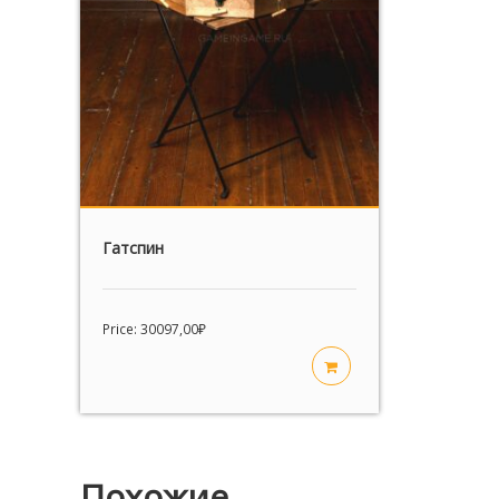
Гатспин
Price:
30097,00
₽
Похожие