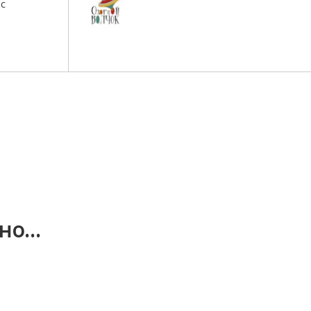
 с
сно…