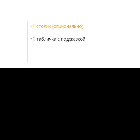
•
1
столик (опционально)
•
1
табличка с подсказкой