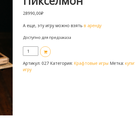
Пикселмон
28990,00
₽
А еще, эту игру можно взять
в аренду
Доступно для предзаказа
Количество
товара
Пикселмон
Артикул:
027
Категория:
Крафтовые игры
Метка:
купи
игру