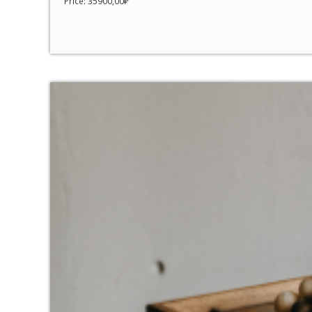
Price:
35900,00
₽