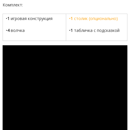
Комплект:
•
1
игровая конструкция
•
1
столик (опционально)
•
4
волчка
•
1
табличка с подсказкой