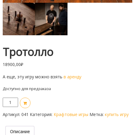
Тротолло
18900,00
₽
А еще, эту игру можно взять
в аренду
Доступно для предзаказа
Количество
товара
Тротолло
Артикул:
041
Категория:
Крафтовые игры
Метка:
купить игру
Описание