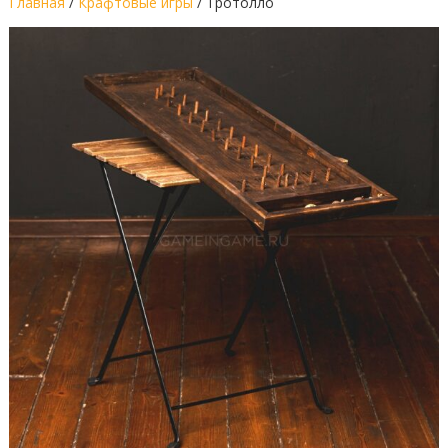
Главная
/
Крафтовые игры
/ Тротолло