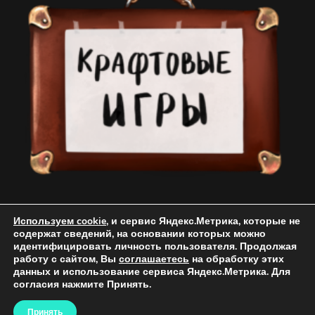
Используем cookie
,
и сервис
Яндекс.Метрика, которые не
содержат сведений, на основании которых
можно
идентифицировать личность пользователя.
Продолжая
работу с
сайтом
, Вы
соглашаетесь
на обработку этих
Copyright © 2018 - 2026
Крафтовые игры
, ИП Длужневский Н.С All rights reserved.
данных и использование
сервиса Яндекс.Метрика. Для
Информация о стоимости услуг и товаров не является публичной офертой
согласия нажмите Принять.
Изображения игр на фотографиях могут отличаться от оригиналов.
Мастерская
Чулан
Политика конфиденциальности
Принять