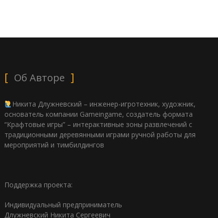
Об Авторе
Никита Длужневский – инженер-игротехник, художник,
основатель компании Gameingame, создатель формата
“Крафтовые игры” – интерактивные зоны развлечений с
традиционными деревянными играми ручной работы для
мероприятий и тимбилдингов
Поддержка проекта:
Индивидуальный предприниматель
Длужневский Никита Сергеевич