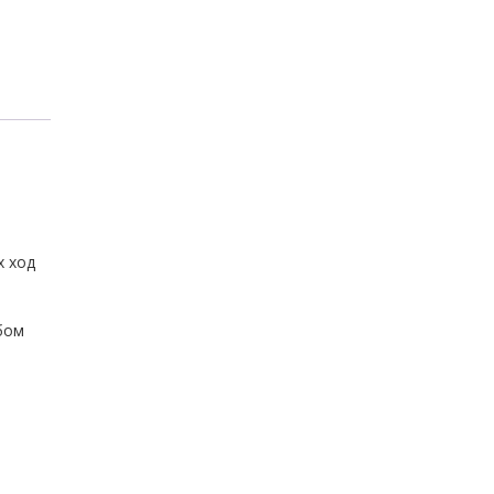
х ход
бом