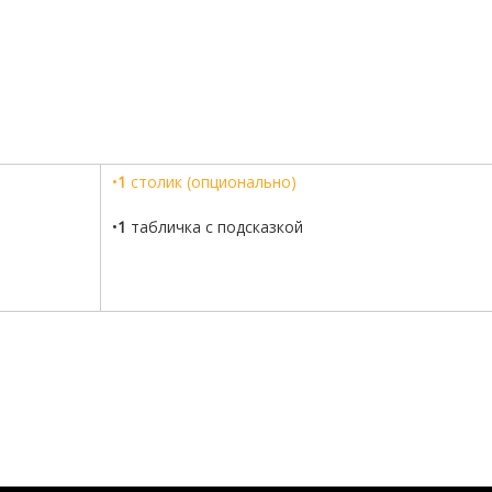
•
1
столик (опционально)
•
1
табличка с подсказкой