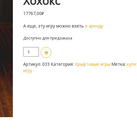
Хохокс
17767,00
₽
А еще, эту игру можно взять
в аренду
Доступно для предзаказа
Количество
товара
Хохокс
Артикул:
033
Категория:
Крафтовые игры
Метка:
купи
игру