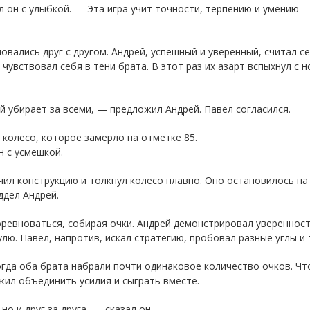
л он с улыбкой. — Эта игра учит точности, терпению и умению
новались друг с другом. Андрей, успешный и уверенный, считал с
 чувствовал себя в тени брата. В этот раз их азарт вспыхнул с 
 убирает за всеми, — предложил Андрей. Павел согласился.
 колесо, которое замерло на отметке 85.
н с усмешкой.
чил конструкцию и толкнул колесо плавно. Оно остановилось на 
ддел Андрей.
ревноваться, собирая очки. Андрей демонстрировал уверенност
улю. Павел, напротив, искал стратегию, пробовал разные углы и 
огда оба брата набрали почти одинаковое количество очков. Ч
ил объединить усилия и сыграть вместе.
о и друг за друга, — сказал он.