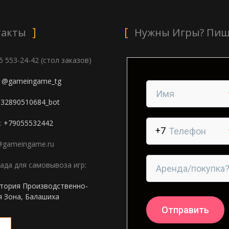
такты
Нужны Игры? Пиш
05 553-24-42 (стол заказов)
:
@gameingame_tg
332890510684_bot
:
+79055532442
i@gameingame.ru
лада для самовывоза игр:
итория Производственно-
я Зона, Балашиха