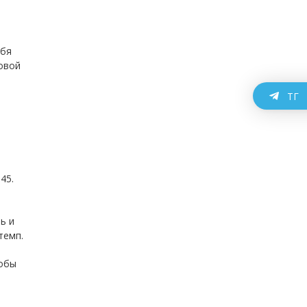
ебя
новой
ТГ
45.
ь и
темп.
тобы